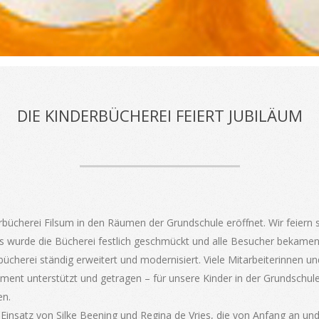
DIE KINDERBÜCHEREI FEIERT JUBILÄUM
bücherei Filsum in den Räumen der Grundschule eröffnet. Wir feiern s
ss wurde die Bücherei festlich geschmückt und alle Besucher bekamen
rbücherei ständig erweitert und modernisiert. Viele Mitarbeiterinnen u
ent unterstützt und getragen – für unsere Kinder in der Grundschule 
en.
Einsatz von Silke Beening und Regina de Vries, die von Anfang an un