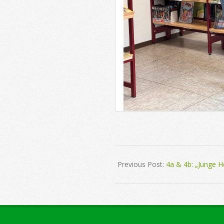
2026-
05-
Previous Post:
4a & 4b: „Junge He
21