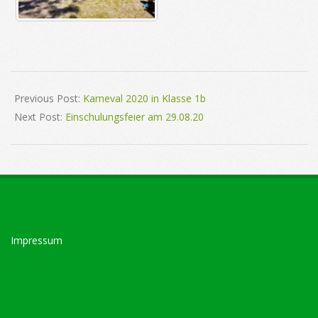
2020-
04-
Previous Post:
Karneval 2020 in Klasse 1b
23
Next Post:
Einschulungsfeier am 29.08.20
Impressum