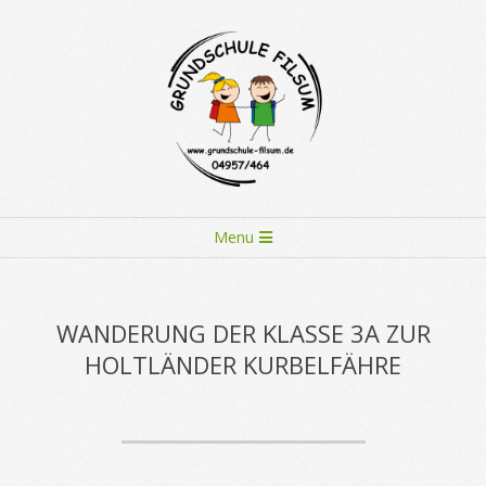
Skip
to
content
Primary
Menu
Navigation
Menu
WANDERUNG DER KLASSE 3A ZUR
HOLTLÄNDER KURBELFÄHRE