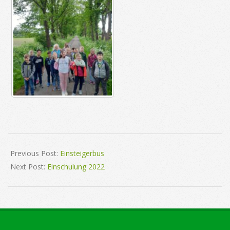
2022-
10-
Previous Post:
Einsteigerbus
06
Next Post:
Einschulung 2022