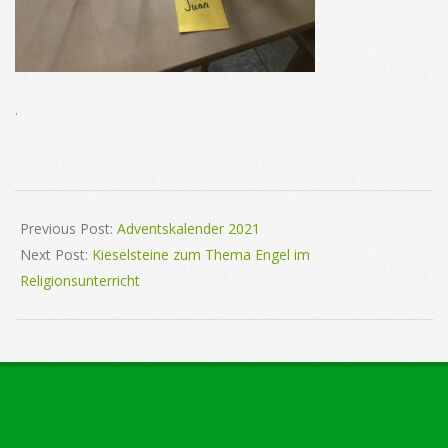
.
2022-
02-
Previous Post:
Adventskalender 2021
23
Next Post:
Kieselsteine zum Thema Engel im
Religionsunterricht