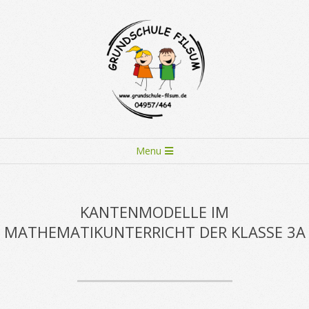
Skip
to
content
Primary
Menu
Navigation
Menu
KANTENMODELLE IM
MATHEMATIKUNTERRICHT DER KLASSE 3A