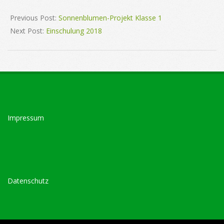
2017-
12-
Previous Post:
Sonnenblumen-Projekt Klasse 1
15
Next Post:
Einschulung 2018
Impressum
Datenschutz