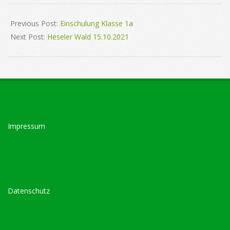
2021-
10-
Previous Post:
Einschulung Klasse 1a
26
Next Post:
Heseler Wald 15.10.2021
Impressum
Datenschutz