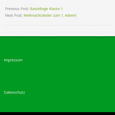
2020-
11-
Previous Post:
Basteltage Klasse 1
30
Next Post:
Weihnachtslieder zum 1. Advent
Impressum
Datenschutz