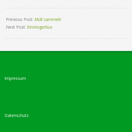
2022-
10-
Previous Post:
Müll sammeln
06
Next Post:
Einsteigerbus
Impressum
Datenschutz